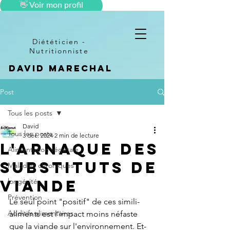
👋 Voir mon profil
Diététicien -
Nutritionniste
DAVID MARECHAL
Post
Tous les posts
David
Tous les posts
3 déc. 2024
2 min de lecture
L'arnaque des
Alimentation végétale
substituts de
Maladies chroniques
viande
longévité
Prévention
Le seul point "positif" de ces simili-
Additifs alimentaires
aliments est l'impact moins néfaste 
que la viande sur l'environnement. Et-