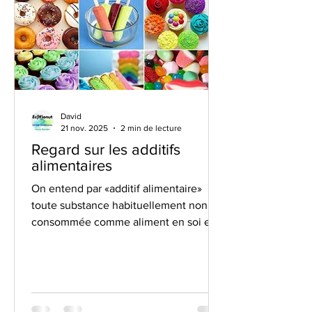
David
21 nov. 2025
2 min de lecture
Regard sur les additifs
alimentaires
On entend par «additif alimentaire»
toute substance habituellement non
consommée comme aliment en soi et
non utilisée comme ingrédient
caractéristique dans l’alimentation,
possédant ou non une valeur nutritive,
et dont l’adjonction intentionnelle aux
denrées alimentaires, dans un but