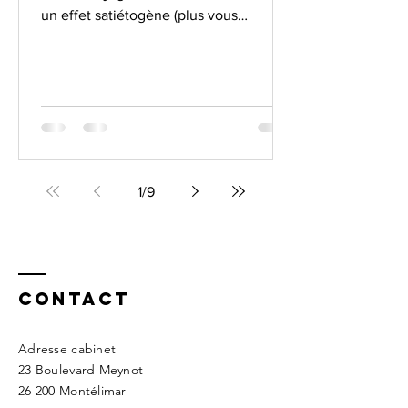
un effet satiétogène (plus vous
mâcherez, moins votre prise
alimentaire sera importante, ce qui
favorisera le contrôle pondéral – voir
plus bas). Elle permet d'optimiser
l'assimilation des nutriments en
facilitant le travail des organes en aval
de la bouche (estomac, intestin grêle,
pancréas, foie).
1
/
9
Contact
Adresse cabinet
23 Boulevard Meynot
26 200 Montélimar