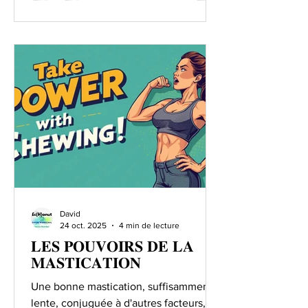
technologique, au stade de leur
fabrication, transformation, préparation,
traitement, conditionnement, transport
ou entreposage a pour effet, ou peut
raisonnablement être estimée avoir
pour effet
David
24 oct. 2025
4 min de lecture
𝐋𝐄𝐒 𝐏𝐎𝐔𝐕𝐎𝐈𝐑𝐒 𝐃𝐄 𝐋𝐀
𝐌𝐀𝐒𝐓𝐈𝐂𝐀𝐓𝐈𝐎𝐍
Une bonne mastication, suffisamment
lente, conjuguée à d'autres facteurs, a